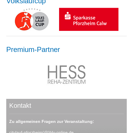
Volkslaufcup
Premium-Partner
Kontakt
Zu allgemeinen Fragen zur Veranstaltung:
citylauf-pforzheim(@)blv-online.de